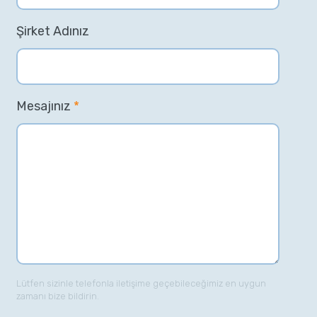
Şirket Adınız
Mesajınız
*
Lütfen sizinle telefonla iletişime geçebileceğimiz en uygun
zamanı bize bildirin.