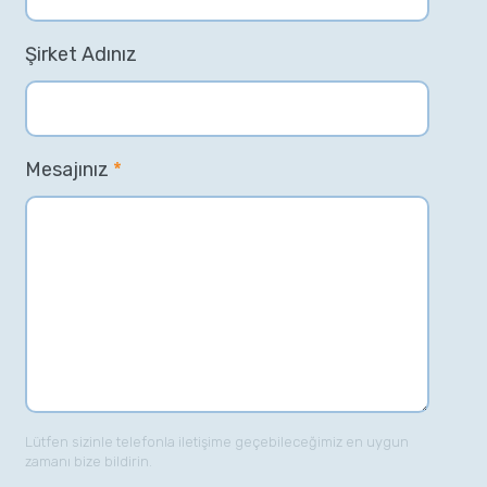
Şirket Adınız
Mesajınız
*
Lütfen sizinle telefonla iletişime geçebileceğimiz en uygun
zamanı bize bildirin.