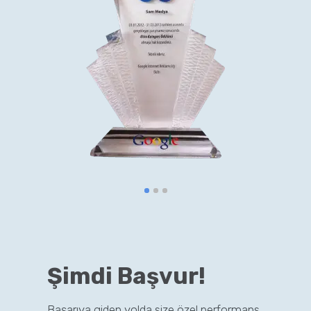
Şimdi Başvur!
Başarıya giden yolda size özel performans