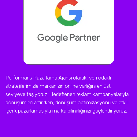
Performans Pazarlama Ajansı olarak, veri odaklı
stratejilerimizle markanızın online varlığını en üst
seviyeye taşıyoruz. Hedeflenen reklam kampanyalarıyla
dönüşümleri artırırken, dönüşüm optimizasyonu ve etkili
içerik pazarlamasıyla marka bilinirliğinizi güçlendiriyoruz.