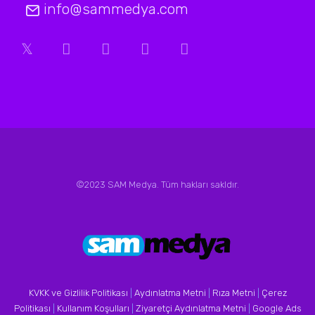
info@sammedya.com
©2023 SAM Medya. Tüm hakları sakldır.
KVKK ve Gizlilik Politikası
|
Aydınlatma Metni
|
Rıza Metni
|
Çerez
Politikası
|
Kullanım Koşulları
|
Ziyaretçi Aydınlatma Metni
|
Google Ads