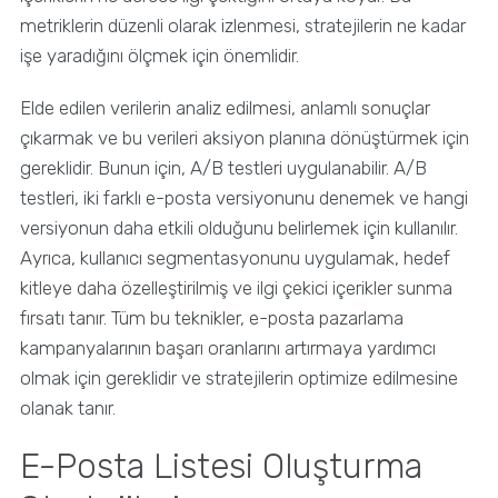
metriklerin düzenli olarak izlenmesi, stratejilerin ne kadar
işe yaradığını ölçmek için önemlidir.
Elde edilen verilerin analiz edilmesi, anlamlı sonuçlar
çıkarmak ve bu verileri aksiyon planına dönüştürmek için
gereklidir. Bunun için, A/B testleri uygulanabilir. A/B
testleri, iki farklı e-posta versiyonunu denemek ve hangi
versiyonun daha etkili olduğunu belirlemek için kullanılır.
Ayrıca, kullanıcı segmentasyonunu uygulamak, hedef
kitleye daha özelleştirilmiş ve ilgi çekici içerikler sunma
fırsatı tanır. Tüm bu teknikler, e-posta pazarlama
kampanyalarının başarı oranlarını artırmaya yardımcı
olmak için gereklidir ve stratejilerin optimize edilmesine
olanak tanır.
E-Posta Listesi Oluşturma