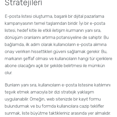
Stratejileri
E-posta listesi oluşturma, başarılı bir dijital pazarlama
kampanyasının temel taşlarından biridir. İyi bir e-posta
listesi, hedef kitle ile etkili iletişim kurmanın yanı sıra,
dönüşüm oranlarını artırma potansiyeline de sahiptir. Bu
bağlamda, ilk adım olarak kullanıcıların e-posta alımına
onay verirken hissettikleri güveni sağlamak gerekir. Bu,
markanın şeffaf olması ve kullanıcıların hangi tür içeriklere
abone olacağını açık bir şekilde belirtmesi ile mümkün
olur.
Bunların yanı sıra, kullanıcıların e-posta listesine katılımını
teşvik etmek amacıyla bir dizi stratejik yaklaşım
uygulanabilir. Örneğin, web sitenizde bir kayıt formu
bulundurmak ve bu formda kullanıcılara cazip teklifler
sunmak, liste büyütme taktikleriniz arasında yer almalıdır.