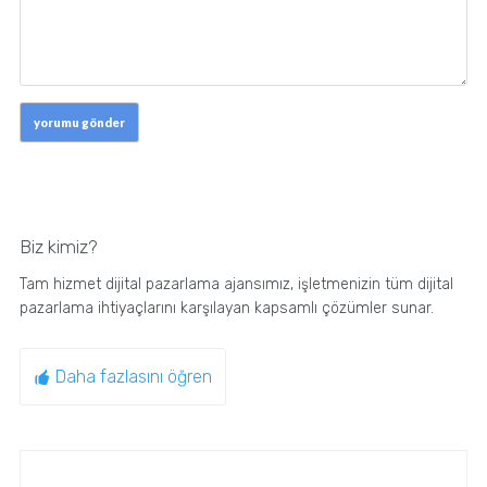
Biz kimiz?
Tam hizmet dijital pazarlama ajansımız, işletmenizin tüm dijital
pazarlama ihtiyaçlarını karşılayan kapsamlı çözümler sunar.
Daha fazlasını öğren