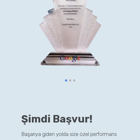
Şimdi Başvur!
Başarıya giden yolda size özel performans