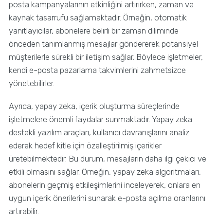
posta kampanyalarının etkinliğini artırırken, zaman ve
kaynak tasarrufu sağlamaktadır. Örneğin, otomatik
yanıtlayıcılar, abonelere belirli bir zaman diliminde
önceden tanımlanmış mesajlar göndererek potansiyel
müşterilerle sürekli bir iletişim sağlar. Böylece işletmeler,
kendi e-posta pazarlama takvimlerini zahmetsizce
yönetebilirler.
Ayrıca, yapay zeka, içerik oluşturma süreçlerinde
işletmelere önemli faydalar sunmaktadır. Yapay zeka
destekli yazılım araçları, kullanıcı davranışlarını analiz
ederek hedef kitle için özelleştirilmiş içerikler
üretebilmektedir. Bu durum, mesajların daha ilgi çekici ve
etkili olmasını sağlar. Örneğin, yapay zeka algoritmaları,
abonelerin geçmiş etkileşimlerini inceleyerek, onlara en
uygun içerik önerilerini sunarak e-posta açılma oranlarını
artırabilir.