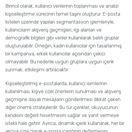
Birincil olarak, kullanıcı verilerinin toplanması ve analizi
kişiselleştirme sürecinin temel taşını oluşturur. E-posta
listeleri üzerinde yapılan segmentasyon işlemleriyle,
kullanıcıların alışveriş geçmişleri, ilgi alanları ve
demografik bilgileri gibi veriler kullanılarak belirli gruplar
oluşturulabilir. Örneğin, kadın kullanıcılar için tasarlanmış
bir kampanya, erkek kullanıcılar açısından çekici
olmayabilir. Bu nedenle uygun gruplara uygun içerik
sunmak, etkileşimi artıracaktır.
Kişiselleştirilmiş e-postalarda, kullanıcı isimlerinin
kullanılması, kişiye özel önerilerin sunulması ve alışveriş
geçmişine dayalı mesajların gönderilmesi dikkat çeken
diğer önemli stratejilerdir. Bu tür içerikler, okuyucunun
kendisini değerli hissetmesini sağlar ve yanıt vermeye
istekli hale getirir. Ayrıca, dinamik içerik kullanarak, her bir
alıcıya özel olarak e-posta içeriğinin değişmesini