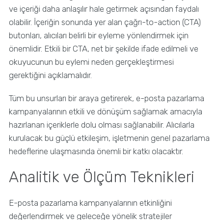
ve içeriği daha anlaşılır hale getirmek açısından faydalı
olabilir. İçeriğin sonunda yer alan çağrı-to-action (CTA)
butonları, alıcıları belirli bir eyleme yönlendirmek için
önemlidir. Etkili bir CTA, net bir şekilde ifade edilmeli ve
okuyucunun bu eylemi neden gerçekleştirmesi
gerektiğini açıklamalıdır.
Tüm bu unsurları bir araya getirerek, e-posta pazarlama
kampanyalarının etkili ve dönüşüm sağlamak amacıyla
hazırlanan içeriklerle dolu olması sağlanabilir. Alıcılarla
kurulacak bu güçlü etkileşim, işletmenin genel pazarlama
hedeflerine ulaşmasında önemli bir katkı olacaktır.
Analitik ve Ölçüm Teknikleri
E-posta pazarlama kampanyalarının etkinliğini
değerlendirmek ve geleceğe yönelik stratejiler