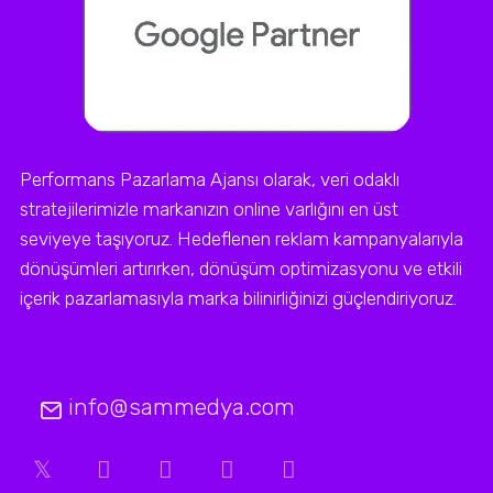
Performans Pazarlama Ajansı olarak, veri odaklı
stratejilerimizle markanızın online varlığını en üst
seviyeye taşıyoruz. Hedeflenen reklam kampanyalarıyla
dönüşümleri artırırken, dönüşüm optimizasyonu ve etkili
içerik pazarlamasıyla marka bilinirliğinizi güçlendiriyoruz.
info@sammedya.com