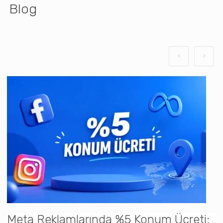
Blog
Meta Reklamlarında %5 Konum Ücreti:
C