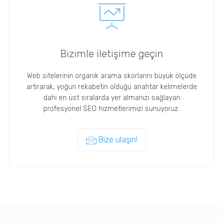
Bizimle iletişime geçin
Web sitelerinin organik arama skorlarını büyük ölçüde
artırarak, yoğun rekabetin olduğu anahtar kelimelerde
dahi en üst sıralarda yer almanızı sağlayan
profesyonel SEO hizmetlerimizi sunuyoruz.
Bize ulaşın!