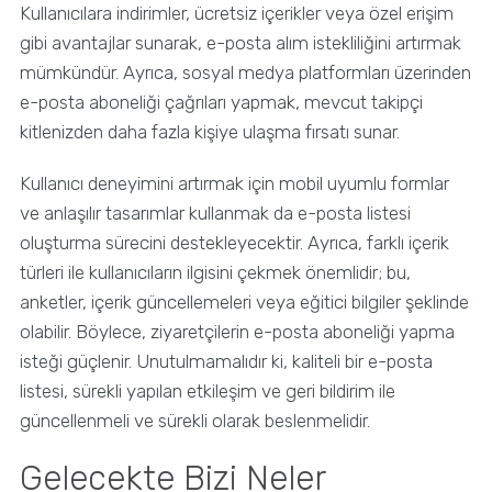
Kullanıcılara indirimler, ücretsiz içerikler veya özel erişim
gibi avantajlar sunarak, e-posta alım istekliliğini artırmak
mümkündür. Ayrıca, sosyal medya platformları üzerinden
e-posta aboneliği çağrıları yapmak, mevcut takipçi
kitlenizden daha fazla kişiye ulaşma fırsatı sunar.
Kullanıcı deneyimini artırmak için mobil uyumlu formlar
ve anlaşılır tasarımlar kullanmak da e-posta listesi
oluşturma sürecini destekleyecektir. Ayrıca, farklı içerik
türleri ile kullanıcıların ilgisini çekmek önemlidir; bu,
anketler, içerik güncellemeleri veya eğitici bilgiler şeklinde
olabilir. Böylece, ziyaretçilerin e-posta aboneliği yapma
isteği güçlenir. Unutulmamalıdır ki, kaliteli bir e-posta
listesi, sürekli yapılan etkileşim ve geri bildirim ile
güncellenmeli ve sürekli olarak beslenmelidir.
Gelecekte Bizi Neler