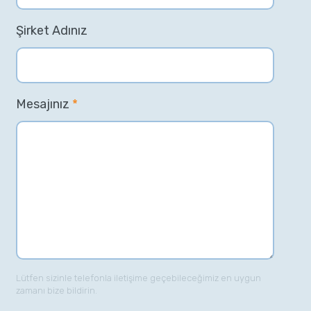
Şirket Adınız
Mesajınız
*
Lütfen sizinle telefonla iletişime geçebileceğimiz en uygun
zamanı bize bildirin.