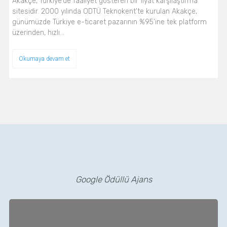
Akakçe, Türkiye'de faaliyet gösteren bir fiyat karşılaştırma
sitesidir. 2000 yılında ODTÜ Teknokent'te kurulan Akakçe,
günümüzde Türkiye e-ticaret pazarının %95'ine tek platform
üzerinden, hızlı…
Okumaya devam et
Google Ödüllü Ajans