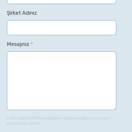
Şirket Adınız
Mesajınız
*
Lütfen sizinle telefonla iletişime geçebileceğimiz en uygun
zamanı bize bildirin.