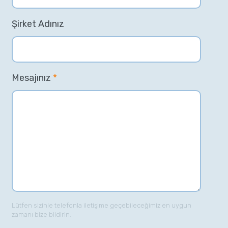
Şirket Adınız
Mesajınız
*
Lütfen sizinle telefonla iletişime geçebileceğimiz en uygun
zamanı bize bildirin.