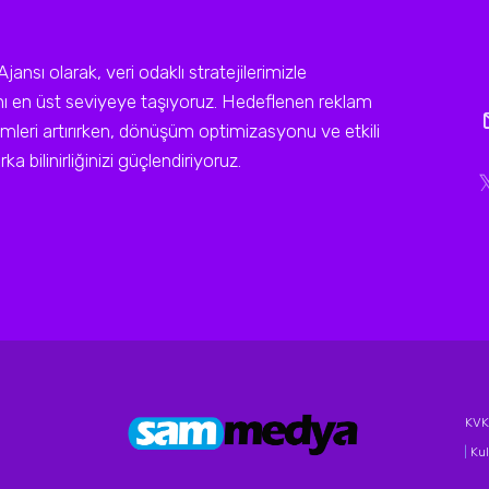
sı olarak, veri odaklı stratejilerimizle
ını en üst seviyeye taşıyoruz. Hedeflenen reklam
leri artırırken, dönüşüm optimizasyonu ve etkili
a bilinirliğinizi güçlendiriyoruz.
KVKK
|
Kul