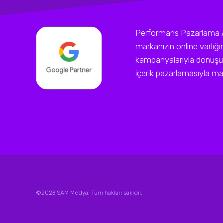
Performans Pazarlama Ajan
markanızın online varlığ
kampanyalarıyla dönüşüm
içerik pazarlamasıyla mark
©2023 SAM Medya. Tüm hakları sakldır.