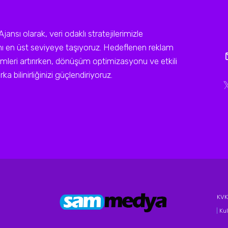
sı olarak, veri odaklı stratejilerimizle
ını en üst seviyeye taşıyoruz. Hedeflenen reklam
leri artırırken, dönüşüm optimizasyonu ve etkili
a bilinirliğinizi güçlendiriyoruz.
KVKK
|
Kul