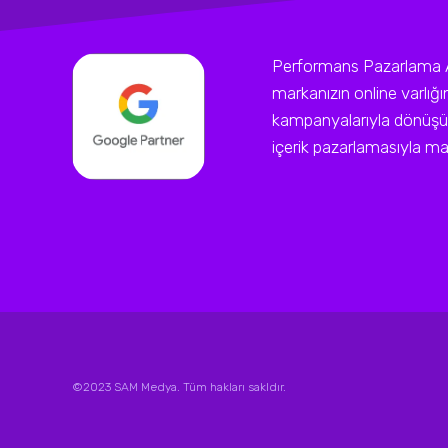
Performans Pazarlama Ajan
markanızın online varlığ
kampanyalarıyla dönüşüm
içerik pazarlamasıyla mark
©2023 SAM Medya. Tüm hakları sakldır.