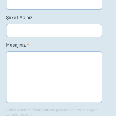
Şirket Adınız
Mesajınız
*
Lütfen sizinle telefonla iletişime geçebileceğimiz en uygun
zamanı bize bildirin.