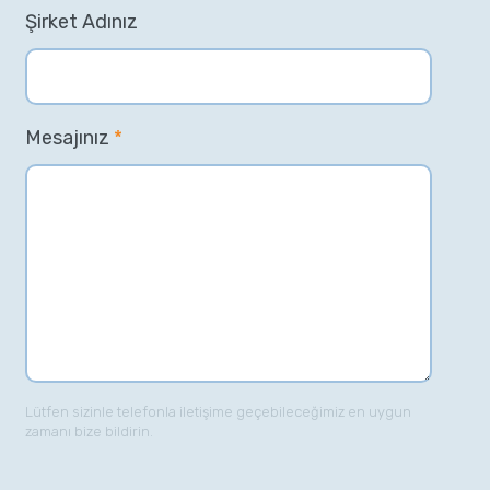
Şirket Adınız
Mesajınız
*
Lütfen sizinle telefonla iletişime geçebileceğimiz en uygun
zamanı bize bildirin.