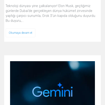
Teknoloji dünyası yine çalkalanıyor! Elon Musk, geçtiğimiz
günlerde Dubai'de gerçekleşen dünya hükümet zirvesinde
yaptığı çarpıcı sunumla, Grok 3’ün kapıda olduğunu duyurdu.
Bu duyuru,…
Okumaya devam et