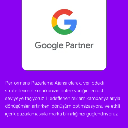
Performans Pazarlama Ajansı olarak, veri odaklı
stratejilerimizle markanızın online varlığını en üst
seviyeye taşıyoruz. Hedeflenen reklam kampanyalarıyla
dönüşümleri artırırken, dönüşüm optimizasyonu ve etkili
içerik pazarlamasıyla marka bilinirliğinizi güçlendiriyoruz.