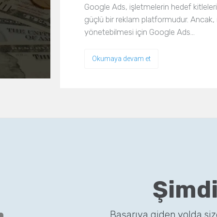
Google Ads, işletmelerin hedef kitlel
güçlü bir reklam platformudur. Ancak, iş
yönetebilmesi için Google Ads…
Okumaya devam et
Şimdi
Başarıya giden yolda si