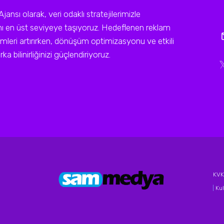
sı olarak, veri odaklı stratejilerimizle
ını en üst seviyeye taşıyoruz. Hedeflenen reklam
leri artırırken, dönüşüm optimizasyonu ve etkili
a bilinirliğinizi güçlendiriyoruz.
KVKK
|
Kul