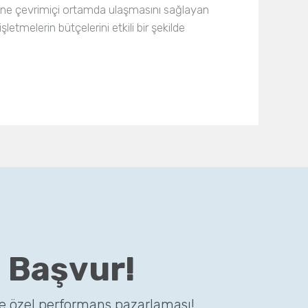
erine çevrimiçi ortamda ulaşmasını sağlayan
letmelerin bütçelerini etkili bir şekilde
 Başvur!
ze özel performans pazarlaması!