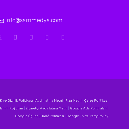
info@sammedya.com
 ve Gizlilik Politikası
|
Aydınlatma Metni
|
Rıza Metni
|
Çerez Politikası
lanım Koşulları
|
Ziyaretçi Aydınlatma Metni
|
Google Ads Politikaları
|
Google Üçüncü Taraf Politikası
|
Google Third-Party Policy