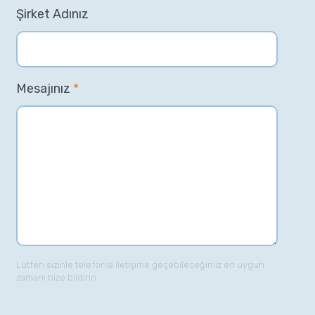
Şirket Adınız
Mesajınız
*
Lütfen sizinle telefonla iletişime geçebileceğimiz en uygun
zamanı bize bildirin.