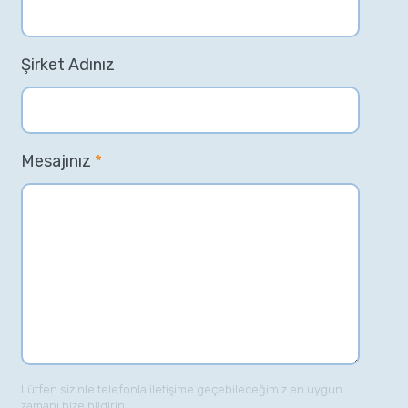
Şirket Adınız
Mesajınız
*
Lütfen sizinle telefonla iletişime geçebileceğimiz en uygun
zamanı bize bildirin.