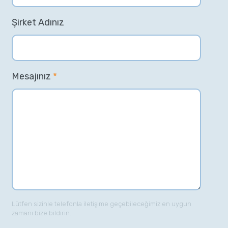
Şirket Adınız
Mesajınız
*
Lütfen sizinle telefonla iletişime geçebileceğimiz en uygun
zamanı bize bildirin.