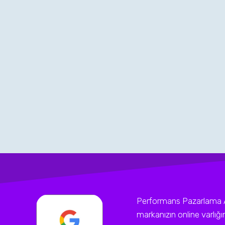
Performans Pazarlama Ajan
markanızın online varlığ