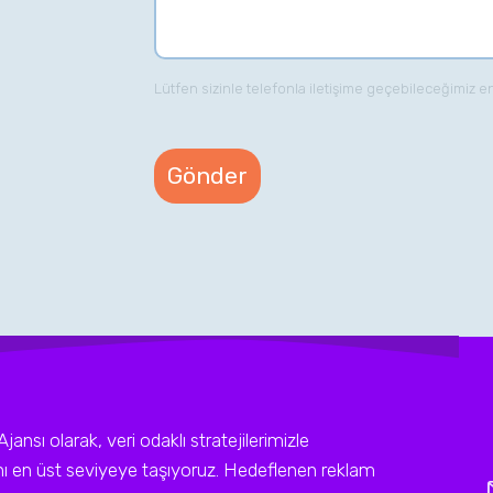
Lütfen sizinle telefonla iletişime geçebileceğimiz e
sı olarak, veri odaklı stratejilerimizle
ını en üst seviyeye taşıyoruz. Hedeflenen reklam