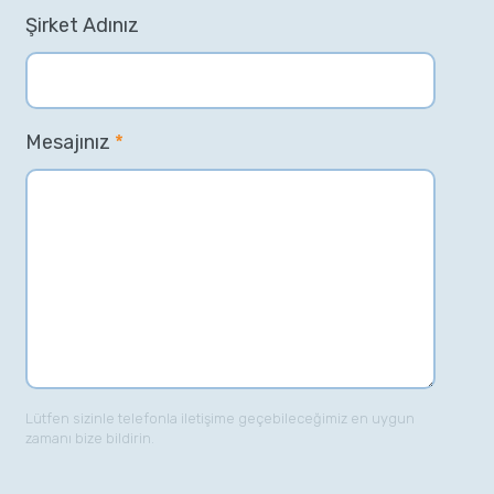
Şirket Adınız
Mesajınız
*
Lütfen sizinle telefonla iletişime geçebileceğimiz en uygun
zamanı bize bildirin.