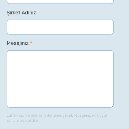
Şirket Adınız
Mesajınız
*
Lütfen sizinle telefonla iletişime geçebileceğimiz en uygun
zamanı bize bildirin.