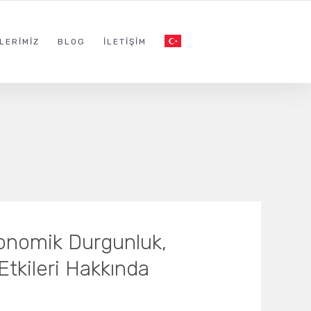
LERIMIZ
BLOG
İLETIŞIM
onomik Durgunluk,
tkileri Hakkında