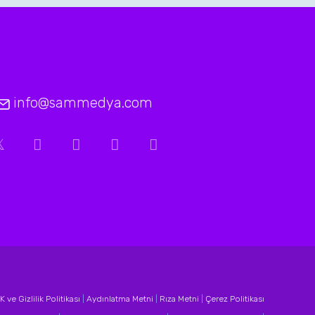
info@sammedya.com
 ve Gizlilik Politikası
|
Aydınlatma Metni
|
Rıza Metni
|
Çerez Politikası