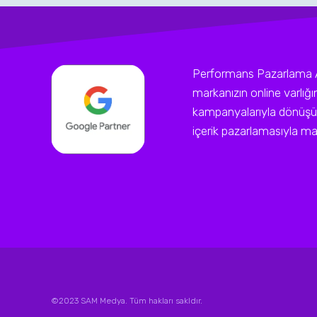
Performans Pazarlama Ajan
markanızın online varlığ
kampanyalarıyla dönüşüm
içerik pazarlamasıyla mark
©2023 SAM Medya. Tüm hakları sakldır.