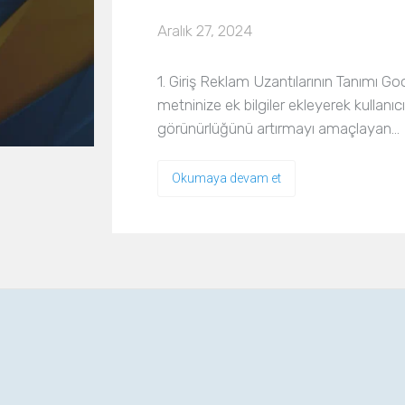
Aralık 27, 2024
1. Giriş Reklam Uzantılarının Tanımı G
metninize ek bilgiler ekleyerek kullanıc
görünürlüğünü artırmayı amaçlayan…
Okumaya devam et