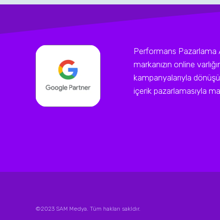
Performans Pazarlama Ajan
markanızın online varlığ
kampanyalarıyla dönüşüm
içerik pazarlamasıyla mark
©2023 SAM Medya. Tüm hakları sakldır.