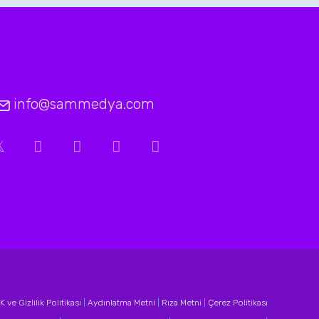
info@sammedya.com
 ve Gizlilik Politikası
|
Aydınlatma Metni
|
Rıza Metni
|
Çerez Politikası