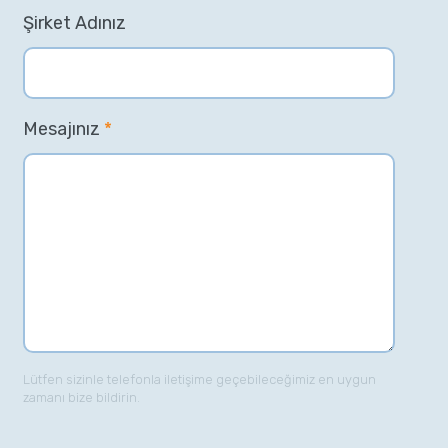
Şirket Adınız
Mesajınız
*
Lütfen sizinle telefonla iletişime geçebileceğimiz en uygun
zamanı bize bildirin.