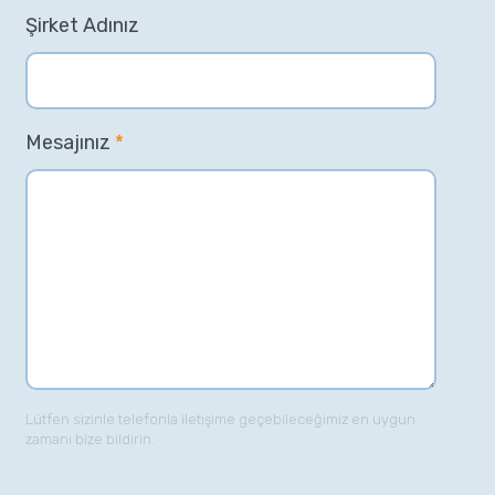
Şirket Adınız
Mesajınız
*
Lütfen sizinle telefonla iletişime geçebileceğimiz en uygun
zamanı bize bildirin.