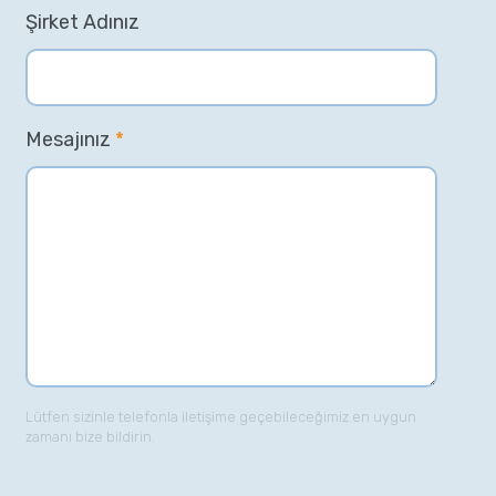
Şirket Adınız
Mesajınız
*
Lütfen sizinle telefonla iletişime geçebileceğimiz en uygun
zamanı bize bildirin.