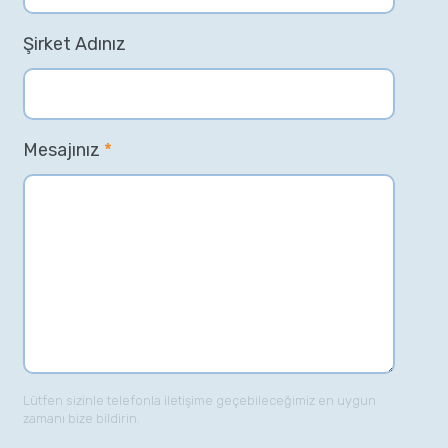
Şirket Adınız
Mesajınız
*
Lütfen sizinle telefonla iletişime geçebileceğimiz en uygun
zamanı bize bildirin.