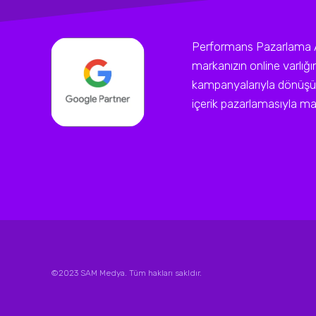
Performans Pazarlama Ajan
markanızın online varlığ
kampanyalarıyla dönüşüm
içerik pazarlamasıyla mark
©2023 SAM Medya. Tüm hakları sakldır.