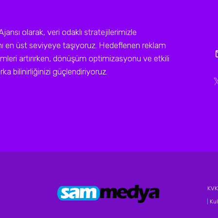
sı olarak, veri odaklı stratejilerimizle
ını en üst seviyeye taşıyoruz. Hedeflenen reklam
leri artırırken, dönüşüm optimizasyonu ve etkili
a bilinirliğinizi güçlendiriyoruz.
KVKK
|
Kul