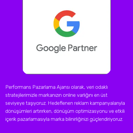
Performans Pazarlama Ajansı olarak, veri odaklı
stratejilerimizle markanızın online varlığını en üst
seviyeye taşıyoruz. Hedeflenen reklam kampanyalarıyla
dönüşümleri artırırken, dönüşüm optimizasyonu ve etkili
içerik pazarlamasıyla marka bilinirliğinizi güçlendiriyoruz.