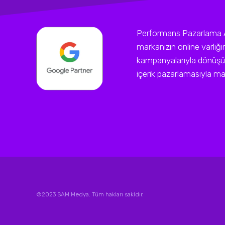
Performans Pazarlama Ajan
markanızın online varlığ
kampanyalarıyla dönüşüm
içerik pazarlamasıyla mark
©2023 SAM Medya. Tüm hakları sakldır.