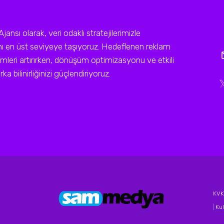
sı olarak, veri odaklı stratejilerimizle
ını en üst seviyeye taşıyoruz. Hedeflenen reklam
leri artırırken, dönüşüm optimizasyonu ve etkili
a bilinirliğinizi güçlendiriyoruz.
KVKK
|
Kul