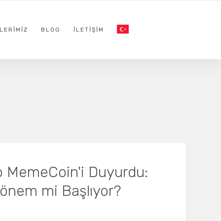
LERIMIZ
BLOG
İLETIŞIM
 MemeCoin'i Duyurdu:
 Dönem mi Başlıyor?