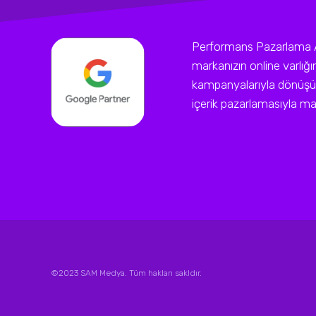
Performans Pazarlama Ajan
markanızın online varlığ
kampanyalarıyla dönüşüm
içerik pazarlamasıyla mark
©2023 SAM Medya. Tüm hakları sakldır.