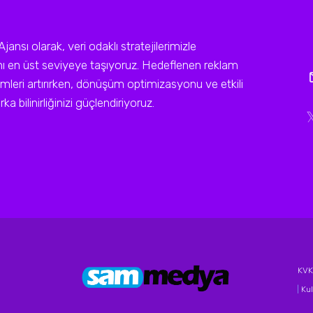
sı olarak, veri odaklı stratejilerimizle
ını en üst seviyeye taşıyoruz. Hedeflenen reklam
leri artırırken, dönüşüm optimizasyonu ve etkili
a bilinirliğinizi güçlendiriyoruz.
KVKK
|
Kul