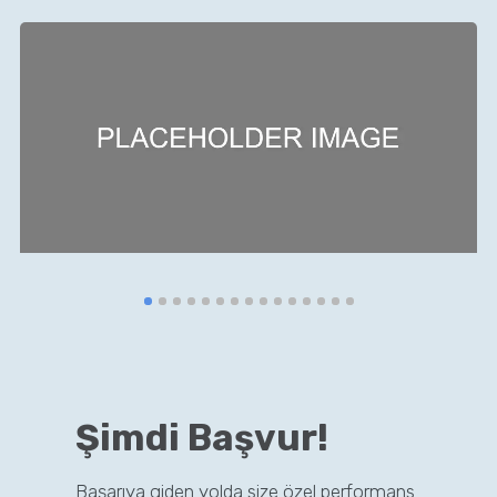
Şimdi Başvur!
Başarıya giden yolda size özel performans