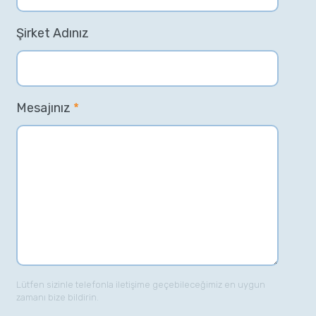
Şirket Adınız
Mesajınız
*
Lütfen sizinle telefonla iletişime geçebileceğimiz en uygun
zamanı bize bildirin.