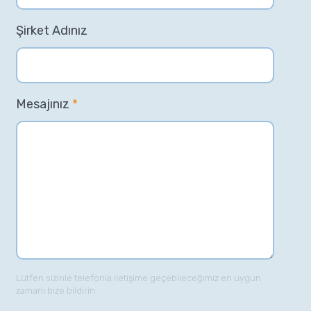
Şirket Adınız
Mesajınız
*
Lütfen sizinle telefonla iletişime geçebileceğimiz en uygun
zamanı bize bildirin.