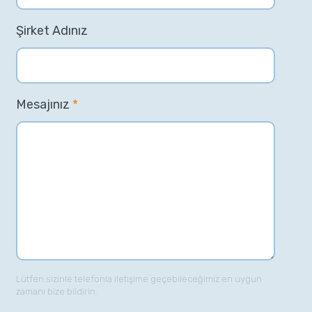
Şirket Adınız
Mesajınız
*
Lütfen sizinle telefonla iletişime geçebileceğimiz en uygun
zamanı bize bildirin.