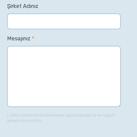
Şirket Adınız
Mesajınız
*
Lütfen sizinle telefonla iletişime geçebileceğimiz en uygun
zamanı bize bildirin.