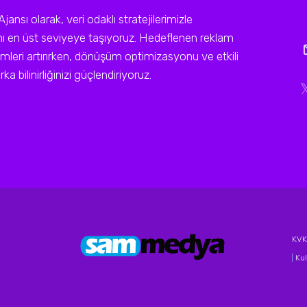
sı olarak, veri odaklı stratejilerimizle
ını en üst seviyeye taşıyoruz. Hedeflenen reklam
leri artırırken, dönüşüm optimizasyonu ve etkili
a bilinirliğinizi güçlendiriyoruz.
KVKK
|
Kul