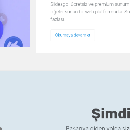
Slidesgo, ücretsiz ve premium sunum şab
öğeler sunan bir web platformudur. Sunu
fazlası…
Okumaya devam et
Şimdi
Başarıya giden yolda si