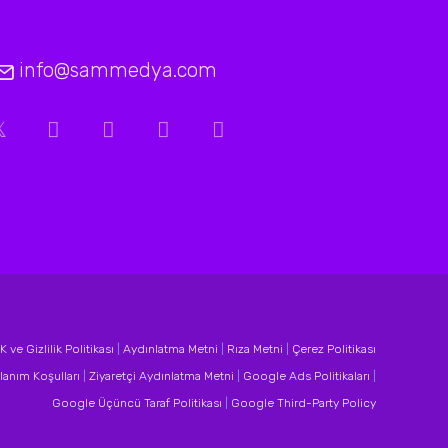
info@sammedya.com
 ve Gizlilik Politikası
|
Aydınlatma Metni
|
Rıza Metni
|
Çerez Politikası
lanım Koşulları
|
Ziyaretçi Aydınlatma Metni
|
Google Ads Politikaları
|
Google Üçüncü Taraf Politikası
|
Google Third-Party Policy