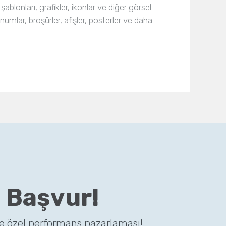
lonları, grafikler, ikonlar ve diğer görsel
mlar, broşürler, afişler, posterler ve daha
 Başvur!
ze özel performans pazarlaması!