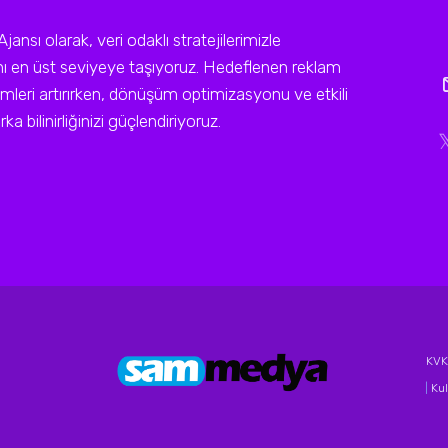
sı olarak, veri odaklı stratejilerimizle
ını en üst seviyeye taşıyoruz. Hedeflenen reklam
leri artırırken, dönüşüm optimizasyonu ve etkili
a bilinirliğinizi güçlendiriyoruz.
KVKK
|
Kul