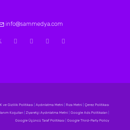
info@sammedya.com
 ve Gizlilik Politikası
|
Aydınlatma Metni
|
Rıza Metni
|
Çerez Politikası
lanım Koşulları
|
Ziyaretçi Aydınlatma Metni
|
Google Ads Politikaları
|
Google Üçüncü Taraf Politikası
|
Google Third-Party Policy