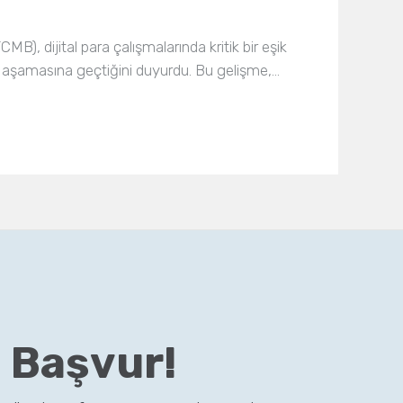
), dijital para çalışmalarında kritik bir eşik
z 2 aşamasına geçtiğini duyurdu. Bu gelişme,…
 Başvur!