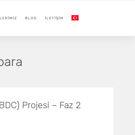
LERIMIZ
BLOG
İLETIŞIM
 para
(CBDC) Projesi – Faz 2