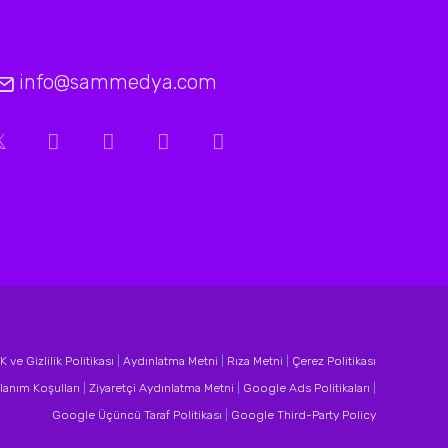
info@sammedya.com
 ve Gizlilik Politikası
|
Aydınlatma Metni
|
Rıza Metni
|
Çerez Politikası
lanım Koşulları
|
Ziyaretçi Aydınlatma Metni
|
Google Ads Politikaları
|
Google Üçüncü Taraf Politikası
|
Google Third-Party Policy