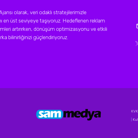
sı olarak, veri odaklı stratejilerimizle
ını en üst seviyeye taşıyoruz. Hedeflenen reklam
leri artırırken, dönüşüm optimizasyonu ve etkili
a bilinirliğinizi güçlendiriyoruz.
KVKK
|
Kul