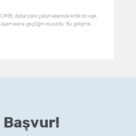
), dijital para çalışmalarında kritik bir eşik
z 2 aşamasına geçtiğini duyurdu. Bu gelişme,…
 Başvur!