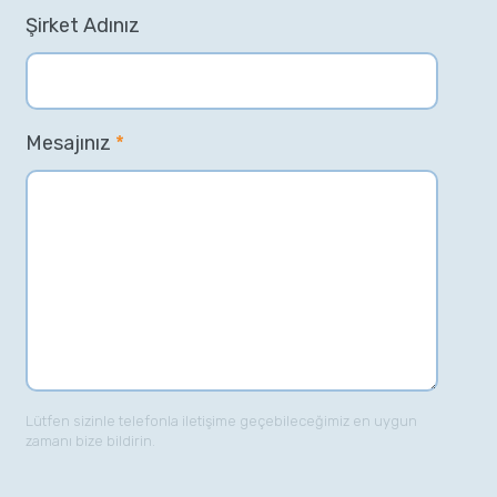
Şirket Adınız
Mesajınız
*
Lütfen sizinle telefonla iletişime geçebileceğimiz en uygun
zamanı bize bildirin.