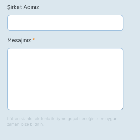
Şirket Adınız
Mesajınız
*
Lütfen sizinle telefonla iletişime geçebileceğimiz en uygun
zamanı bize bildirin.