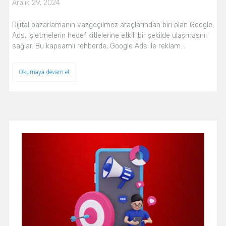
Aralık 29, 2024
Dijital pazarlamanın vazgeçilmez araçlarından biri olan Google
Ads, işletmelerin hedef kitlelerine etkili bir şekilde ulaşmasını
sağlar. Bu kapsamlı rehberde, Google Ads ile reklam…
Okumaya devam et