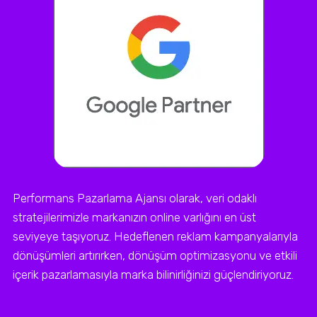
Performans Pazarlama Ajansı olarak, veri odaklı
stratejilerimizle markanızın online varlığını en üst
seviyeye taşıyoruz. Hedeflenen reklam kampanyalarıyla
dönüşümleri artırırken, dönüşüm optimizasyonu ve etkili
içerik pazarlamasıyla marka bilinirliğinizi güçlendiriyoruz.