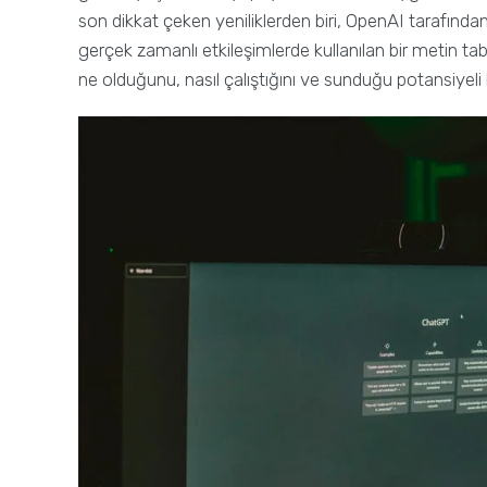
son dikkat çeken yeniliklerden biri, OpenAI tarafından
gerçek zamanlı etkileşimlerde kullanılan bir metin t
ne olduğunu, nasıl çalıştığını ve sunduğu potansiyeli