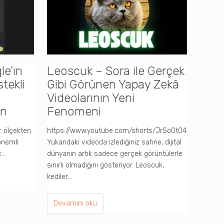
le’ın
Leoscuk – Sora ile Gerçek
Goo
tekli
Gibi Görünen Yapay Zekâ
ve 
Videolarının Yeni
Nası
in
Fenomeni
Kaps
r ölçekten
https://www.youtube.com/shorts/JrSo0t04oT8
Google 
önemli
Yukarıdaki videoda izlediğiniz sahne, dijital
kullanıc
k…
dünyanın artık sadece gerçek görüntülerle
vergi f
sınırlı olmadığını gösteriyor. Leoscuk,
kediler…
Deva
Devamını oku