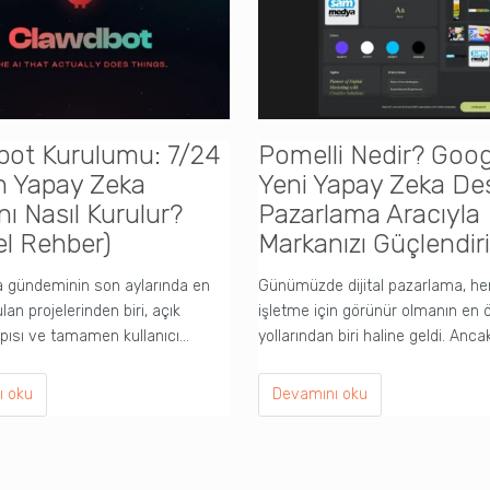
bot Kurulumu: 7/24
Pomelli Nedir? Goog
n Yapay Zeka
Yeni Yapay Zeka Des
nı Nasıl Kurulur?
Pazarlama Aracıyla
l Rehber)
Markanızı Güçlendir
 gündeminin son aylarında en
Günümüzde dijital pazarlama, he
an projelerinden biri, açık
işletme için görünür olmanın en 
apısı ve tamamen kullanıcı…
yollarından biri haline geldi. Anca
ı oku
Devamını oku