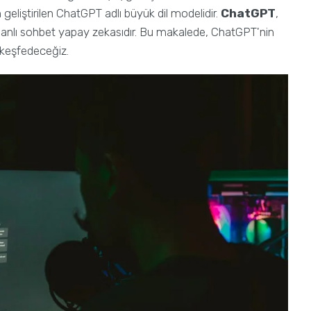
 geliştirilen ChatGPT adlı büyük dil modelidir.
ChatGPT
,
abanlı sohbet yapay zekasıdır. Bu makalede, ChatGPT'nin
 keşfedeceğiz.