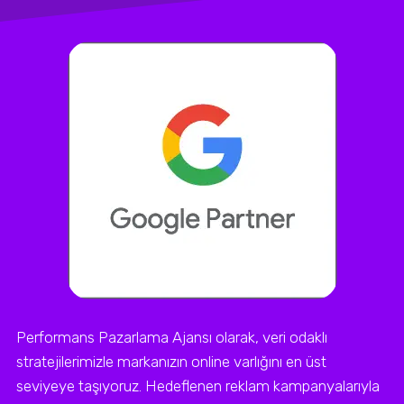
Performans Pazarlama Ajansı olarak, veri odaklı
stratejilerimizle markanızın online varlığını en üst
seviyeye taşıyoruz. Hedeflenen reklam kampanyalarıyla