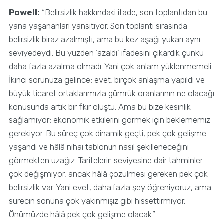
Powell:
“Belirsizlik hakkındaki ifade, son toplantıdan bu
yana yaşananları yansıtıyor. Son toplantı sırasında
belirsizlik biraz azalmıştı, ama bu kez aşağı yukarı aynı
seviyedeydi. Bu yüzden ‘azaldı’ ifadesini çıkardık çünkü
daha fazla azalma olmadı. Yani çok anlam yüklenmemeli.
İkinci sorunuza gelince; evet, birçok anlaşma yapıldı ve
büyük ticaret ortaklarımızla gümrük oranlarının ne olacağı
konusunda artık bir fikir oluştu. Ama bu bize kesinlik
sağlamıyor; ekonomik etkilerini görmek için beklememiz
gerekiyor. Bu süreç çok dinamik geçti, pek çok gelişme
yaşandı ve hâlâ nihai tablonun nasıl şekilleneceğini
görmekten uzağız. Tarifelerin seviyesine dair tahminler
çok değişmiyor, ancak hâlâ çözülmesi gereken pek çok
belirsizlik var. Yani evet, daha fazla şey öğreniyoruz, ama
sürecin sonuna çok yakınmışız gibi hissettirmiyor.
Önümüzde hâlâ pek çok gelişme olacak.”