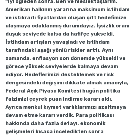
“İyi öğleden sonra. Ben ve meslektaşlarım,
Amerikan halkının yararına maksimum istihdam
ve istikrarlı fiyatlardan oluşan çift hedefimize
ulaşmaya odaklanmış durumdayız. İşsizlik oranı
düşük seviyede kalsa da hafifçe yükseldi.
İstihdam artışları yavaşladı ve istihdam
tarafındaki aşağı yönlü riskler arttı. Aynı
zamanda, enflasyon son dönemde yükseldi ve
görece yüksek seviyelerde kalmaya devam
ediyor. Hedeflerimizi desteklemek ve risk
dengesindeki değişimi dikkate almak amacıyla,
Federal Açık Piyasa Komitesi bugün politika
faizimizi çeyrek puan indirme kararı aldı.
Ayrıca menkul kıymet varlıklarımızı azaltmaya
devam etme kararı verdik. Para politikası
hakkında daha fazla detayı, ekonomik
gelişmeleri kısaca inceledikten sonra