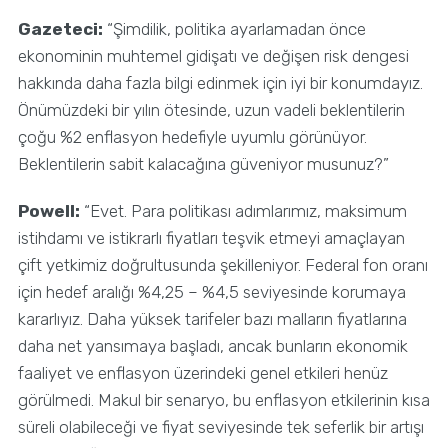
Gazeteci:
“Şimdilik, politika ayarlamadan önce
ekonominin muhtemel gidişatı ve değişen risk dengesi
hakkında daha fazla bilgi edinmek için iyi bir konumdayız.
Önümüzdeki bir yılın ötesinde, uzun vadeli beklentilerin
çoğu %2 enflasyon hedefiyle uyumlu görünüyor.
Beklentilerin sabit kalacağına güveniyor musunuz?”
Powell:
“Evet. Para politikası adımlarımız, maksimum
istihdamı ve istikrarlı fiyatları teşvik etmeyi amaçlayan
çift yetkimiz doğrultusunda şekilleniyor. Federal fon oranı
için hedef aralığı %4,25 – %4,5 seviyesinde korumaya
kararlıyız. Daha yüksek tarifeler bazı malların fiyatlarına
daha net yansımaya başladı, ancak bunların ekonomik
faaliyet ve enflasyon üzerindeki genel etkileri henüz
görülmedi. Makul bir senaryo, bu enflasyon etkilerinin kısa
süreli olabileceği ve fiyat seviyesinde tek seferlik bir artışı