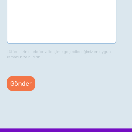
Lütfen sizinle telefonla iletişime geçebileceğimiz en uygun
zamanı bize bildirin.