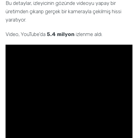
Bu detaylar, izleyicinin gözünde videoyu yapay bir
üretimden çıkarıp gerçek bir kamerayla çekilmiş hissi
yaratıyor.
Video, YouTube’da
5.4 milyon
izlenme aldı.