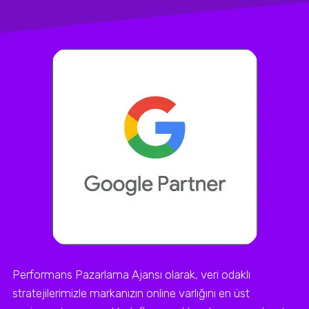
Performans Pazarlama Ajansı olarak, veri odaklı
stratejilerimizle markanızın online varlığını en üst