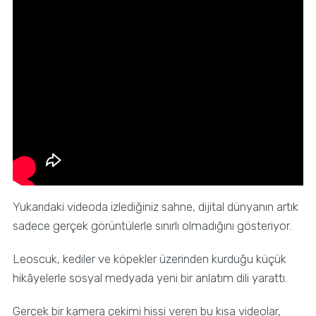
Yukarıdaki videoda izlediğiniz sahne, dijital dünyanın artık
sadece gerçek görüntülerle sınırlı olmadığını gösteriyor.
Leoscuk, kediler ve köpekler üzerinden kurduğu küçük
hikâyelerle sosyal medyada yeni bir anlatım dili yarattı.
Gerçek bir kamera çekimi hissi veren bu kısa videolar,