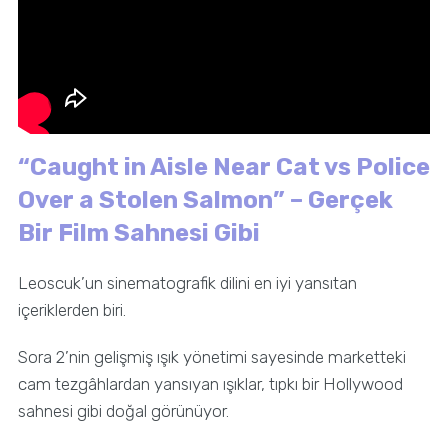
“Caught in Aisle Near Cat vs Police
Over a Stolen Salmon” – Gerçek
Bir Film Sahnesi Gibi
Leoscuk’un sinematografik dilini en iyi yansıtan
içeriklerden biri.
Sora 2’nin gelişmiş ışık yönetimi sayesinde marketteki
cam tezgâhlardan yansıyan ışıklar, tıpkı bir Hollywood
sahnesi gibi doğal görünüyor.