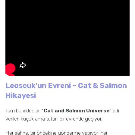
Leoscuk’un Evreni – Cat & Salmon
Hikayesi
Tüm bu videolar, “
Cat and Salmon Universe
” adı
verilen küçük ama tutarlı bir evrende geçiyor.
Her sahne, bir öncekine gönderme yapıyor; her