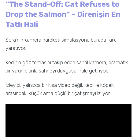
“The Stand-Off: Cat Refuses to
Drop the Salmon” – Direnişin En
Tatlı Hali
Sora’nın kamera hareketi simülasyonu burada fark
yaratıyor.
Kedinin göz temasını takip eden sanal kamera, dramatik
bir yakın planla sahneyi duygusal hale getiriyor.
İzleyici, yalnızca bir kısa video değil, kedi ile köpek
arasındaki küçük ama güçlü bir çatışmayı izliyor.