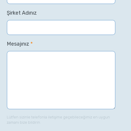
Şirket Adınız
Mesajınız
*
Lütfen sizinle telefonla iletişime geçebileceğimiz en uygun
zamanı bize bildirin.