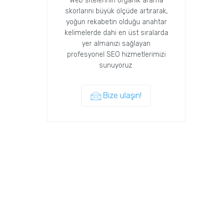
Web sitelerinin organik arama
skorlarını büyük ölçüde artırarak,
yoğun rekabetin olduğu anahtar
kelimelerde dahi en üst sıralarda
yer almanızı sağlayan
profesyonel SEO hizmetlerimizi
sunuyoruz.
Bize ulaşın!