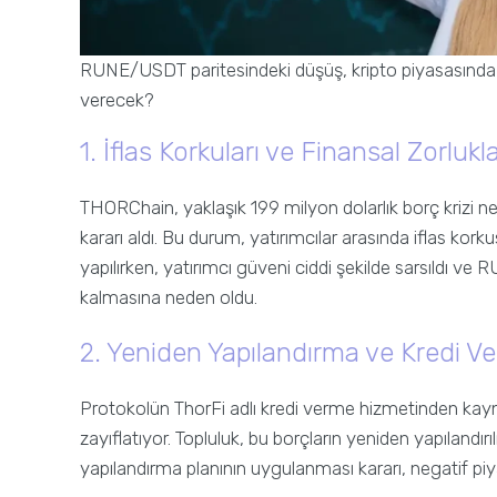
RUNE/USDT paritesindeki düşüş, kripto piyasasında pa
verecek?
1. İflas Korkuları ve Finansal Zorlukl
THORChain, yaklaşık 199 milyon dolarlık borç krizi n
kararı aldı. Bu durum, yatırımcılar arasında iflas kor
yapılırken, yatırımcı güveni ciddi şekilde sarsıldı ve
kalmasına neden oldu.
2. Yeniden Yapılandırma ve Kredi V
Protokolün ThorFi adlı kredi verme hizmetinden kayna
zayıflatıyor. Topluluk, bu borçların yeniden yapılandırı
yapılandırma planının uygulanması kararı, negatif piya