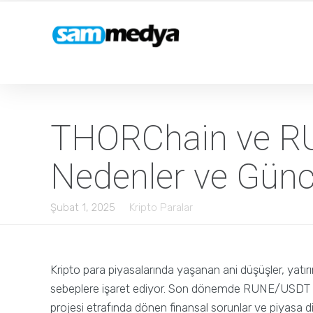
THORChain ve R
Nedenler ve Günc
Şubat 1, 2025
Kripto Paralar
Kripto para piyasalarında yaşanan ani düşüşler, yatırımc
sebeplere işaret ediyor. Son dönemde RUNE/USDT p
projesi etrafında dönen finansal sorunlar ve piyasa