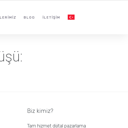
LERIMIZ
BLOG
İLETIŞIM
üşü:
Biz kimiz?
Tam hizmet dijital pazarlama