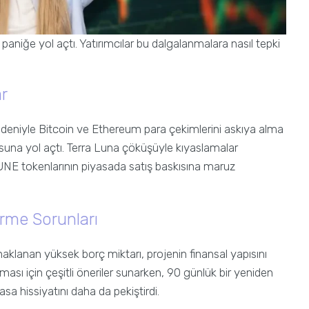
niğe yol açtı. Yatırımcılar bu dalgalanmalara nasıl tepki
ar
edeniyle Bitcoin ve Ethereum para çekimlerini askıya alma
kusuna yol açtı. Terra Luna çöküşüyle kıyaslamalar
 RUNE tokenlarının piyasada satış baskısına maruz
erme Sorunları
klanan yüksek borç miktarı, projenin finansal yapısını
lması için çeşitli öneriler sunarken, 90 günlük bir yeniden
sa hissiyatını daha da pekiştirdi.