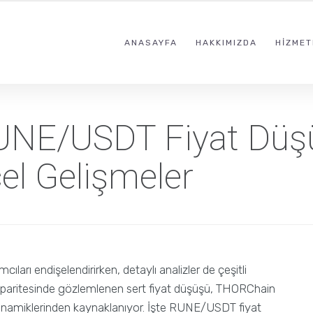
ANASAYFA
HAKKIMIZDA
HIZMET
UNE/USDT Fiyat Düş
el Gelişmeler
ıları endişelendirirken, detaylı analizler de çeşitli
aritesinde gözlemlenen sert fiyat düşüşü, THORChain
 dinamiklerinden kaynaklanıyor. İşte RUNE/USDT fiyat